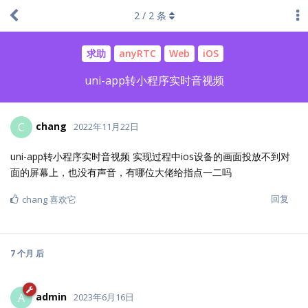
2
/
2
条
求助
anyRTC
Web
iOS
uni-app转小程序实时音视频
chang
C
2022年11月22日
uni-app转小程序实时音视频 实现过程中ios设备的画面投放不到对
面的屏幕上，也没有声音，有哪位大佬给指点一二吗
回复
chang
喜欢它
7 个月
后
admin
A
2023年6月16日