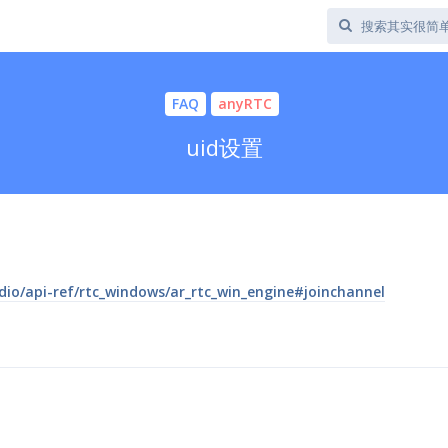
FAQ
anyRTC
uid设置
udio/api-ref/rtc_windows/ar_rtc_win_engine#joinchannel