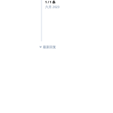
1
/
1
条
六月 2023
未读
最新回复