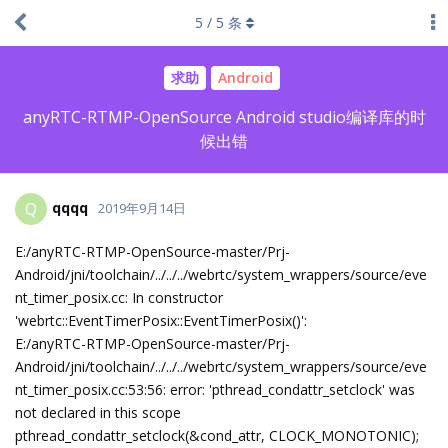
5
/
5
条
求助
Android
anyRTC-RTMP-OpenSource Android studio编译库的时
候出错
qqqq
Q
2019年9月14日
E:/anyRTC-RTMP-OpenSource-master/Prj-
Android/jni/toolchain/../../../webrtc/system_wrappers/source/eve
nt_timer_posix.cc: In constructor
'webrtc::EventTimerPosix::EventTimerPosix()':
E:/anyRTC-RTMP-OpenSource-master/Prj-
Android/jni/toolchain/../../../webrtc/system_wrappers/source/eve
nt_timer_posix.cc:53:56: error: 'pthread_condattr_setclock' was
not declared in this scope
pthread_condattr_setclock(&cond_attr, CLOCK_MONOTONIC);