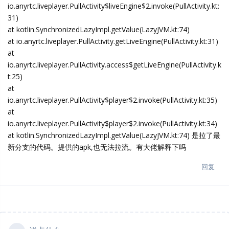
io.anyrtc.liveplayer.PullActivity$liveEngine$2.invoke(PullActivity.kt:
31)
at kotlin.SynchronizedLazyImpl.getValue(LazyJVM.kt:74)
at io.anyrtc.liveplayer.PullActivity.getLiveEngine(PullActivity.kt:31)
at
io.anyrtc.liveplayer.PullActivity.access$getLiveEngine(PullActivity.k
t:25)
at
io.anyrtc.liveplayer.PullActivity$player$2.invoke(PullActivity.kt:35)
at
io.anyrtc.liveplayer.PullActivity$player$2.invoke(PullActivity.kt:34)
at kotlin.SynchronizedLazyImpl.getValue(LazyJVM.kt:74) 是拉了最
新分支的代码。提供的apk,也无法拉流。有大佬解释下吗
回复