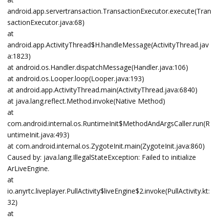
android.app.servertransaction.TransactionExecutor.execute(Tran
sactionExecutor.java:68)
at
android.app.ActivityThread$H.handleMessage(ActivityThread.jav
a:1823)
at android.os.Handler.dispatchMessage(Handler.java:106)
at android.os.Looper.loop(Looper.java:193)
at android.app.ActivityThread.main(ActivityThread.java:6840)
at java.lang.reflect.Method.invoke(Native Method)
at
com.android.internal.os.RuntimeInit$MethodAndArgsCaller.run(R
untimeInit.java:493)
at com.android.internal.os.ZygoteInit.main(ZygoteInit.java:860)
Caused by: java.lang.IllegalStateException: Failed to initialize
ArLiveEngine.
at
io.anyrtc.liveplayer.PullActivity$liveEngine$2.invoke(PullActivity.kt:
32)
at